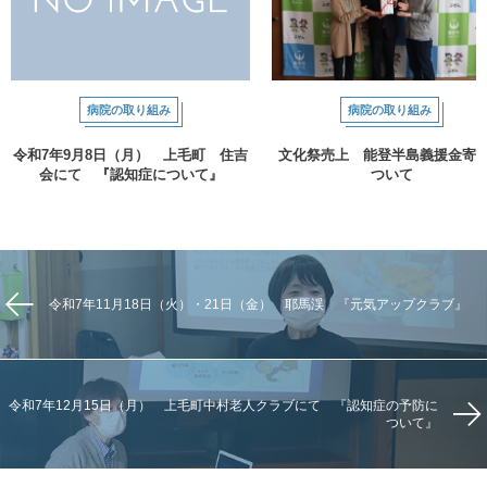
病院の取り組み
病院の取り組み
令和7年9月8日（月） 上毛町 住吉
文化祭売上 能登半島義援金寄
会にて 『認知症について』
ついて
令和7年11月18日（火）・21日（金） 耶馬渓 『元気アップクラブ』
令和7年12月15日（月） 上毛町中村老人クラブにて 『認知症の予防に
ついて』