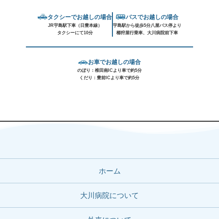
タクシーでお越しの場合
バスでお越しの場合
JR宇島駅下車（日豊本線）
宇島駅から徒歩5分八屋バス停より
タクシーにて10分
櫛狩屋行乗車、大川病院前下車
お車でお越しの場合
のぼり：椎田南ICより車で約5分
くだり：豊前ICより車で約5分
ホーム
大川病院について