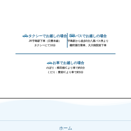
タクシーでお越しの場合
バスでお越しの場合
JR宇島駅下車（日豊本線）
宇島駅から徒歩5分八屋バス停より
タクシーにて10分
櫛狩屋行乗車、大川病院前下車
お車でお越しの場合
のぼり：椎田南ICより車で約5分
くだり：豊前ICより車で約5分
ホーム