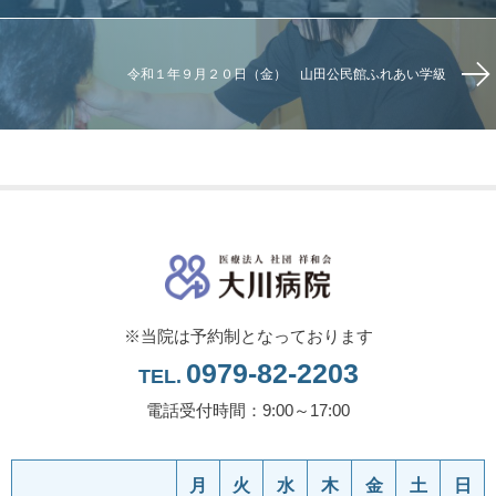
令和１年９月２０日（金） 山田公民館ふれあい学級
※当院は予約制となっております
0979-82-2203
TEL.
電話受付時間：9:00～17:00
月
火
水
木
金
土
日