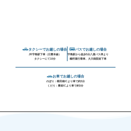
タクシーでお越しの場合
バスでお越しの場合
JR宇島駅下車（日豊本線）
宇島駅から徒歩5分八屋バス停より
タクシーにて10分
櫛狩屋行乗車、大川病院前下車
お車でお越しの場合
のぼり：椎田南ICより車で約5分
くだり：豊前ICより車で約5分