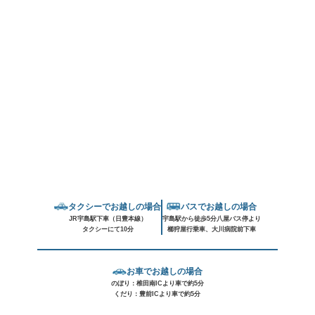
タクシーでお越しの場合
バスでお越しの場合
JR宇島駅下車（日豊本線）
宇島駅から徒歩5分八屋バス停より
タクシーにて10分
櫛狩屋行乗車、大川病院前下車
お車でお越しの場合
のぼり：椎田南ICより車で約5分
くだり：豊前ICより車で約5分