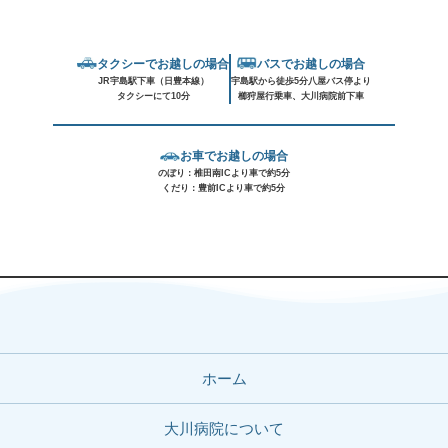
タクシーでお越しの場合
バスでお越しの場合
JR宇島駅下車（日豊本線）
宇島駅から徒歩5分八屋バス停より
タクシーにて10分
櫛狩屋行乗車、大川病院前下車
お車でお越しの場合
のぼり：椎田南ICより車で約5分
くだり：豊前ICより車で約5分
ホーム
大川病院について