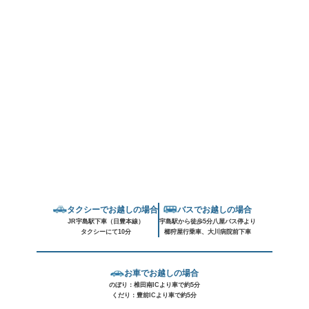
タクシーでお越しの場合
バスでお越しの場合
JR宇島駅下車（日豊本線）
宇島駅から徒歩5分八屋バス停より
タクシーにて10分
櫛狩屋行乗車、大川病院前下車
お車でお越しの場合
のぼり：椎田南ICより車で約5分
くだり：豊前ICより車で約5分