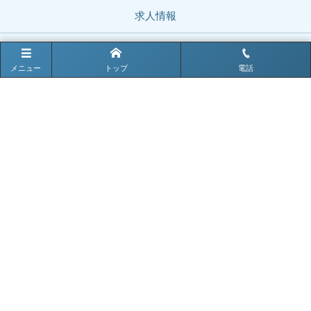
求人情報
お問い合わせ
メニュー
トップ
電話
お電話でのお問い合わせはこちら
0979-82-2203
電話受付時間 9:00〜17:00
〒828-0011 福岡県豊前市大字四郎丸281
TEL : 0979-82-2203（代表）
FAX : 0979-82-4670