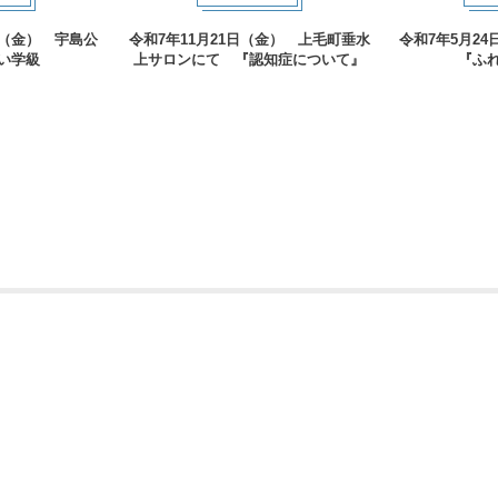
（金） 宇島公
令和7年11月21日（金） 上毛町垂水
令和7年5月2
い学級
上サロンにて 『認知症について』
『ふ