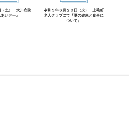
4日（土） 大川病院
令和５年６月２０日（火） 上毛町
令和6年
れあいデー』
老人クラブにて『夏の健康と食事に
にて
ついて』