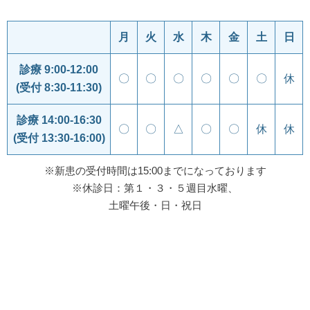
月
火
水
木
金
土
日
診療 9:00-12:00
〇
〇
〇
〇
〇
〇
休
(受付 8:30-11:30)
診療 14:00-16:30
〇
〇
△
〇
〇
休
休
(受付 13:30-16:00)
※新患の受付時間は15:00までになっております
※休診日：第１・３・５週目水曜、
土曜午後・日・祝日