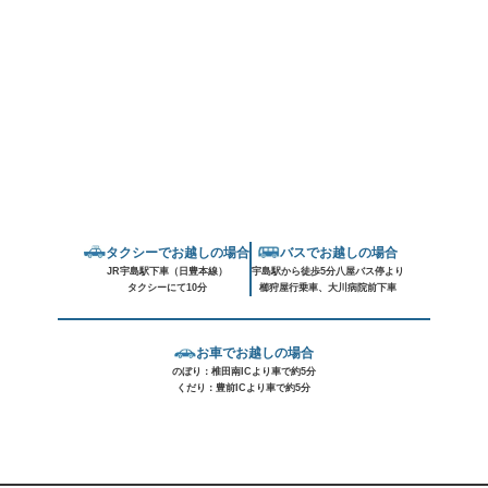
タクシーでお越しの場合
バスでお越しの場合
JR宇島駅下車（日豊本線）
宇島駅から徒歩5分八屋バス停より
タクシーにて10分
櫛狩屋行乗車、大川病院前下車
お車でお越しの場合
のぼり：椎田南ICより車で約5分
くだり：豊前ICより車で約5分