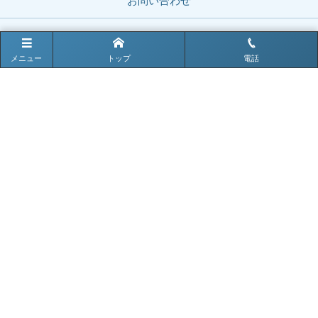
お問い合わせ
お電話でのお問い合わせはこちら
メニュー
トップ
電話
0979-82-2203
電話受付時間 9:00〜17:00
〒828-0011 福岡県豊前市大字四郎丸281
TEL : 0979-82-2203（代表）
FAX : 0979-82-4670
Mail : ookawahp@po.d-b.ne.jp