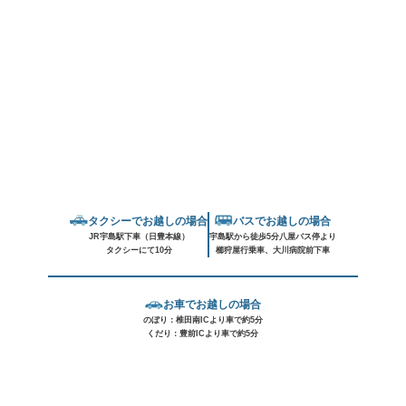
タクシーでお越しの場合
バスでお越しの場合
JR宇島駅下車（日豊本線）
宇島駅から徒歩5分八屋バス停より
タクシーにて10分
櫛狩屋行乗車、大川病院前下車
お車でお越しの場合
のぼり：椎田南ICより車で約5分
くだり：豊前ICより車で約5分