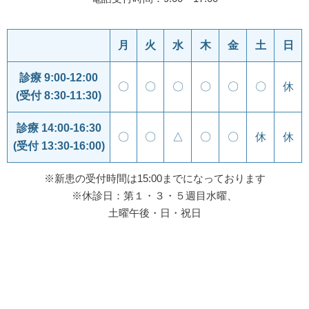
月
火
水
木
金
土
日
診療 9:00-12:00
〇
〇
〇
〇
〇
〇
休
(受付 8:30-11:30)
診療 14:00-16:30
〇
〇
△
〇
〇
休
休
(受付 13:30-16:00)
※新患の受付時間は15:00までになっております
※休診日：第１・３・５週目水曜、
土曜午後・日・祝日