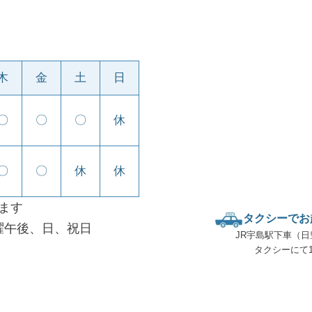
木
金
土
日
〇
〇
〇
休
〇
〇
休
休
ります
タクシーでお
曜午後、日、祝日
JR宇島駅下車（日
タクシーにて1
の