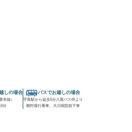
越しの場合
バスでお越しの場合
豊本線）
宇島駅から徒歩5分八屋バス停より
0分
櫛狩屋行乗車、大川病院前下車
お車でお越しの場合
ぼり：椎田南ICより車で約5分